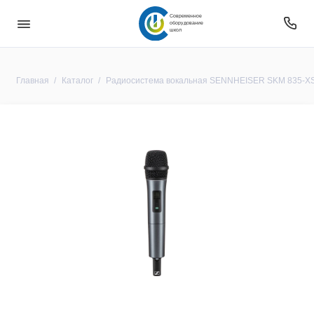
Современное
оборудование
школ
Главная
Каталог
Радиосистема вокальная SENNHEISER SKM 835-X