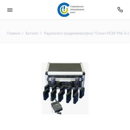
Современное
оборудование
школ
Главная
Каталог
Радиокласс (радиомикрофон) "Сонет-РСМ" РМ- 5-1