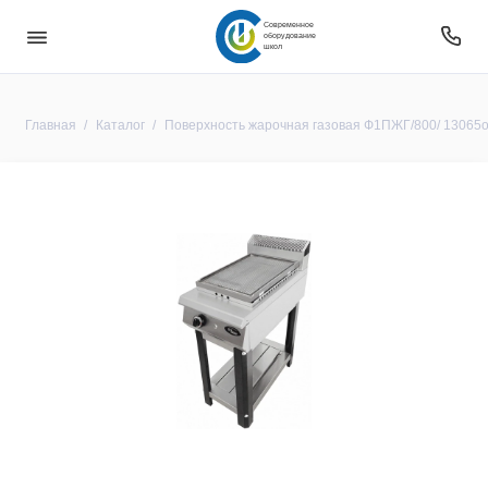
Современное
оборудование
школ
Главная
Каталог
Поверхность жарочная газовая Ф1ПЖГ/800/ 13065о 