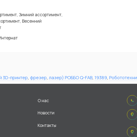
ртимент, Зимний ассортимент,
сортимент, Весенний
т
Интернат
й 3D-принтер
,
фрезер
,
лазер) РОББО Q-FAB
,
19389
,
Робототехни
О нас
Новости
Контакты