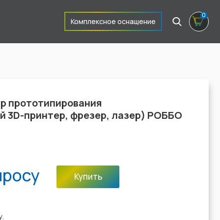
0
Комплексное оснащение
р прототипирования
й 3D-принтер, фрезер, лазер) РОББО
просу
Купить
:
у.