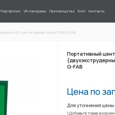
Портфолио
VR-панорамы
Производство
Блог
Контакты
удерный 3D-принтер, фрезер, лазер) РОББО Q-FAB
Портативный цент
(двухэкструдерны
Q-FAB
Цена по за
Для уточнения цены
1.Добавьте товар в корзин