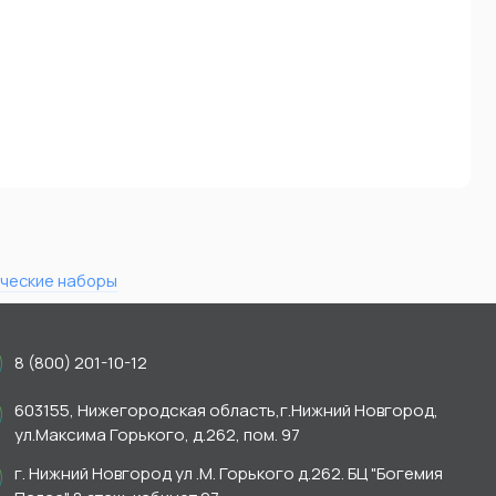
ческие наборы
8 (800) 201-10-12
603155, Нижегородская область,г.Нижний Новгород,
ул.Максима Горького, д.262, пом. 97
г. Нижний Новгород ул .М. Горького д.262. БЦ "Богемия