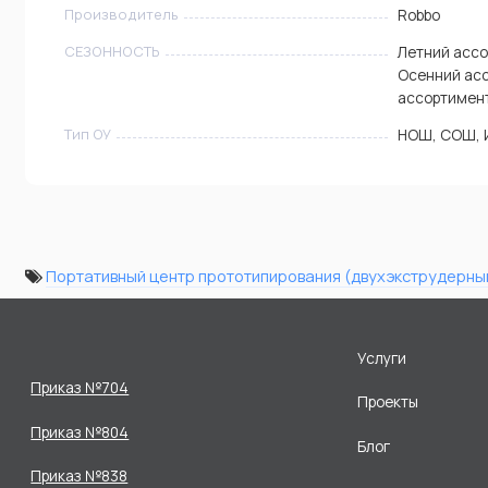
Производитель
Robbo
СЕЗОННОСТЬ
Летний ассо
Осенний ас
ассортимен
Тип ОУ
НОШ, СОШ, 
Портативный центр прототипирования (двухэкструдерны
Услуги
Приказ №704
Проекты
Приказ №804
Блог
Приказ №838