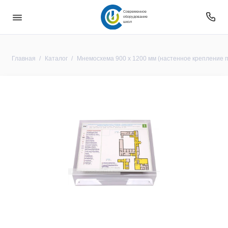
Современное
оборудование
школ
Главная
Каталог
Мнемосхема 900 х 1200 мм (настенное крепление 