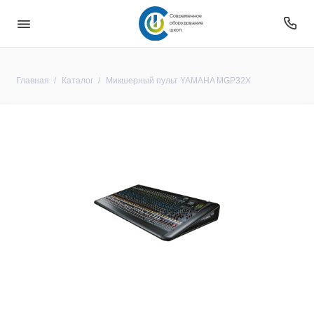
Современное
оборудование
школ
Главная
Каталог
Микшерный пульт YAMAHA MGP32X