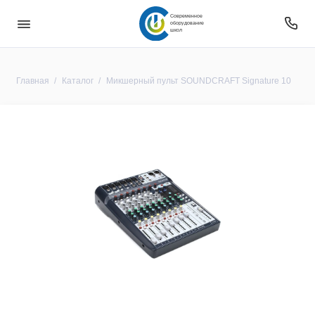
Современное
оборудование
школ
Главная
Каталог
Микшерный пульт SOUNDCRAFT Signature 10