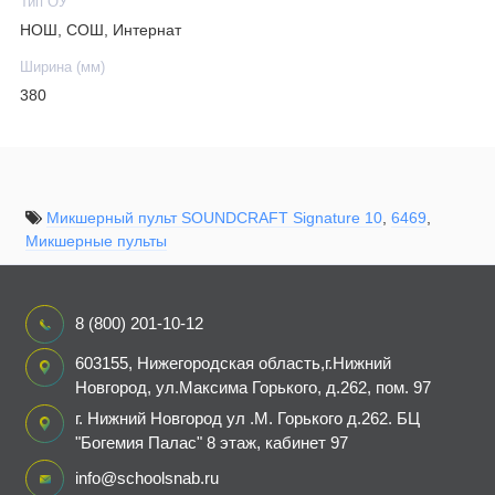
Тип ОУ
НОШ, СОШ, Интернат
Ширина (мм)
380
Микшерный пульт SOUNDCRAFT Signature 10
,
6469
,
Микшерные пульты
8 (800) 201-10-12
603155, Нижегородская область,г.Нижний
Новгород, ул.Максима Горького, д.262, пом. 97
г. Нижний Новгород ул .М. Горького д.262. БЦ
"Богемия Палас" 8 этаж, кабинет 97
info@schoolsnab.ru