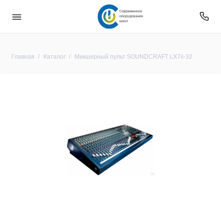
Современное
оборудование
школ
Главная
Каталог
Микшерный пульт SOUNDCRAFT LX7ii-32