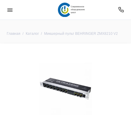
Современное
оборудование
школ
Главная
Каталог
Микшерный пульт BEHRINGER ZMX8210 V2