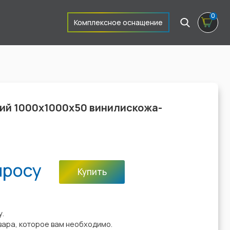
0
Комплексное оснащение
ий 1000х1000х50 винилискожа-
просу
Купить
:
у.
вара, которое вам необходимо.