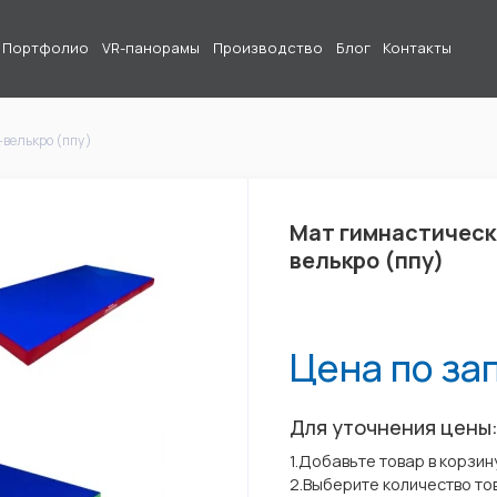
Портфолио
VR-панорамы
Производство
Блог
Контакты
велькро (ппу)
Мат гимнастическ
велькро (ппу)
Цена по за
Для уточнения цены
1.Добавьте товар в корзин
2.Выберите количество то