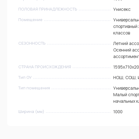
ПОЛОВАЯ ПРИНАДЛЕЖНОСТЬ
Унисекс
Помещение
Универсальн
спортивный 
классов
СЕЗОННОСТЬ
Летний ассо
Осенний ас
ассортимен
СТРАНА ПРОИСХОЖДЕНИЯ
1595х710х2
Тип ОУ
НОШ, СОШ, 
Тип помещения
Универсальн
Малый спорт
начальных к
Ширина (мм)
1000