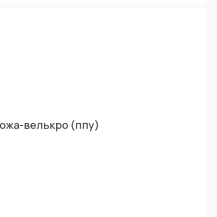
ожа-велькро (ппу)