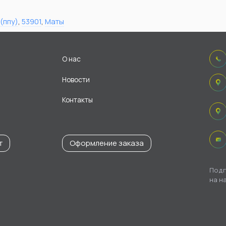
(ппу)
,
53901
,
Маты
О нас
Новости
Контакты
т
Оформление заказа
Подп
на н