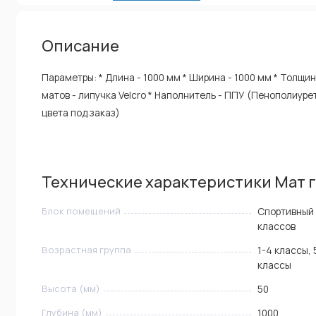
Описание
Параметры: * Длина - 1000 мм * Ширина - 1000 мм * Толщи
матов - липучка Velcro * Наполнитель - ППУ (Пенополиурет
цвета под заказ)
Технические характеристики Мат 
Блок помещений
Спортивный 
классов
Возрастная группа
1-4 классы, 
классы
Высота (мм)
50
Глубина (мм)
1000