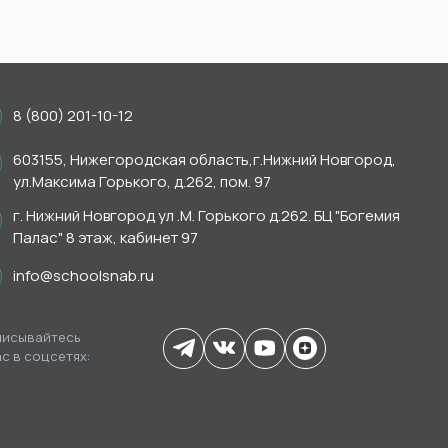
8 (800) 201-10-12
603155, Нижегородская область,г.Нижний Новгород,
ул.Максима Горького, д.262, пом. 97
г. Нижний Новгород ул .М. Горького д.262. БЦ "Богемия
Палас" 8 этаж, кабинет 97
info@schoolsnab.ru
исывайтесь
ас в соцсетях: