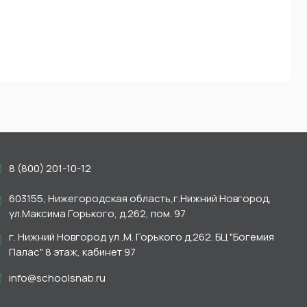
8 (800) 201-10-12
603155, Нижегородская область,г.Нижний Новгород,
ул.Максима Горького, д.262, пом. 97
г. Нижний Новгород ул .М. Горького д.262. БЦ "Богемия
Палас" 8 этаж, кабинет 97
info@schoolsnab.ru