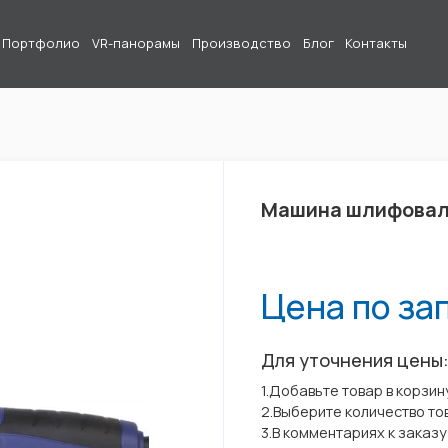
Портфолио
VR-панорамы
Производство
Блог
Контакты
Машина шлифоваль
Цена по за
Для уточнения цены
1.Добавьте товар в корзин
2.Выберите количество то
3.В комментариях к заказ