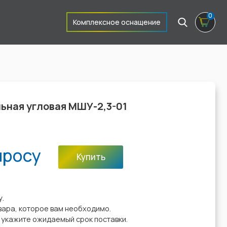
0
Комплексное оснащение
ная угловая МШУ-2,3-01
просу
Купить
:
у.
вара, которое вам необходимо.
у укажите ожидаемый срок поставки.