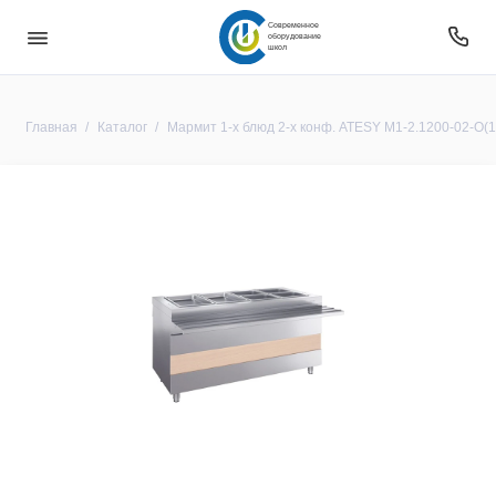
Современное
оборудование
школ
Главная
Каталог
Мармит 1-х блюд 2-х конф. ATESY М1-2.1200-02-О(12