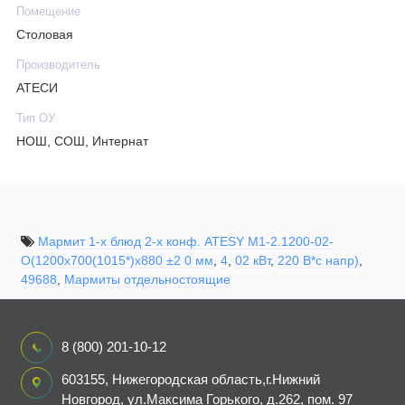
Помещение
Столовая
Производитель
АТЕСИ
Тип ОУ
НОШ, СОШ, Интернат
Мармит 1-х блюд 2-х конф. ATESY М1-2.1200-02-
О(1200х700(1015*)х880 ±2 0 мм
,
4
,
02 кВт
,
220 В*с напр)
,
49688
,
Мармиты отдельностоящие
8 (800) 201-10-12
603155, Нижегородская область,г.Нижний
Новгород, ул.Максима Горького, д.262, пом. 97