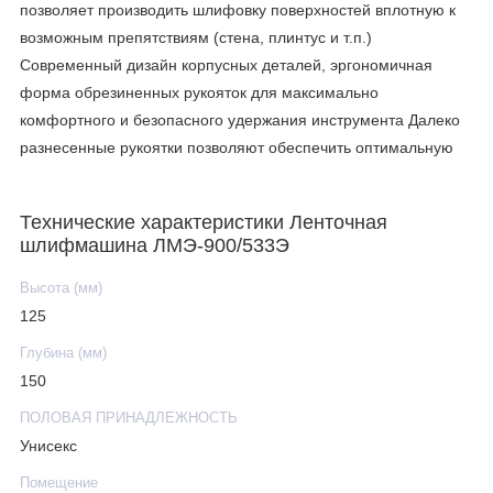
позволяет производить шлифовку поверхностей вплотную к
возможным препятствиям (стена, плинтус и т.п.)
Современный дизайн корпусных деталей, эргономичная
форма обрезиненных рукояток для максимально
комфортного и безопасного удержания инструмента Далеко
разнесенные рукоятки позволяют обеспечить оптимальную
геометрию прилегания шлифовальной ленты к
обрабатываемой поверхности и правильно распределить
Технические характеристики Ленточная
нагрузку
шлифмашина ЛМЭ-900/533Э
Высота (мм)
125
Глубина (мм)
150
ПОЛОВАЯ ПРИНАДЛЕЖНОСТЬ
Унисекс
Помещение