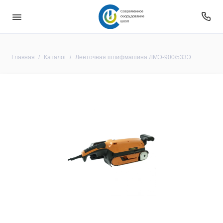
Современное
оборудование
школ
Главная
Каталог
Ленточная шлифмашина ЛМЭ-900/533Э