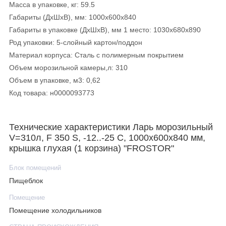
Масса в упаковке, кг: 59.5
Габариты (ДхШхВ), мм: 1000х600х840
Габариты в упаковке (ДхШхВ), мм 1 место: 1030х680х890
Род упаковки: 5-слойный картон/поддон
Материал корпуса: Сталь с полимерным покрытием
Объем морозильной камеры,л: 310
Объем в упаковке, м3: 0,62
Код товара: н0000093773
Ларь морозильный V=310л, F 350 S, -12..-25 С, 1000х600х840
мм, крышка глухая (1 корзина) "FROSTOR"
Технические характеристики Ларь морозильный
V=310л, F 350 S, -12..-25 С, 1000х600х840 мм,
Температурный режим -12..-25 °С. Поддержание
крышка глухая (1 корзина) "FROSTOR"
температуры при отключении: 8 ч. Корпус ларя выполнен из
Блок помещений
оцинкованного крашеного металла с пенополиуретановой
Пищеблок
теплоизоляцией толщиной 60 мм. В комплекте идут одна
корзина и роликовые колеса диаметром 50 мм.
Помещение
Помещение холодильников