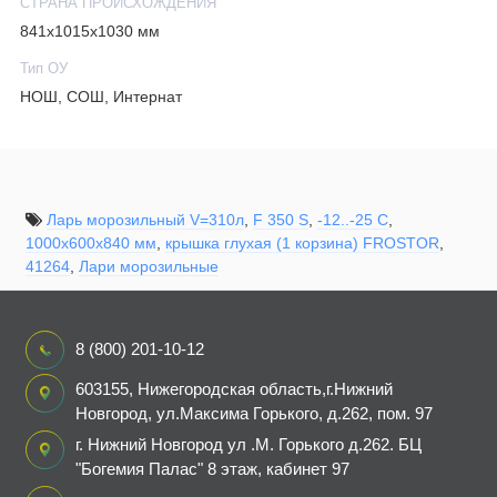
СТРАНА ПРОИСХОЖДЕНИЯ
841х1015х1030 мм
Тип ОУ
НОШ, СОШ, Интернат
Ларь морозильный V=310л
,
F 350 S
,
-12..-25 С
,
1000х600х840 мм
,
крышка глухая (1 корзина) FROSTOR
,
41264
,
Лари морозильные
8 (800) 201-10-12
603155, Нижегородская область,г.Нижний
Новгород, ул.Максима Горького, д.262, пом. 97
г. Нижний Новгород ул .М. Горького д.262. БЦ
"Богемия Палас" 8 этаж, кабинет 97