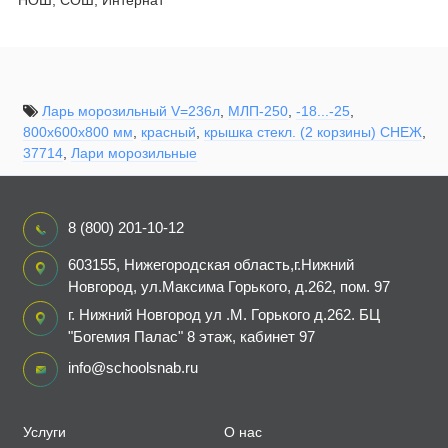
НОШ, СОШ, Интернат
Ларь морозильный V=236л
,
МЛП-250
,
-18...-25
,
800х600х800 мм
,
красный
,
крышка стекл. (2 корзины) СНЕЖ
,
37714
,
Лари морозильные
8 (800) 201-10-12
603155, Нижегородская область,г.Нижний
Новгород, ул.Максима Горького, д.262, пом. 97
г. Нижний Новгород ул .М. Горького д.262. БЦ
"Богемия Палас" 8 этаж, кабинет 97
info@schoolsnab.ru
Услуги
О нас