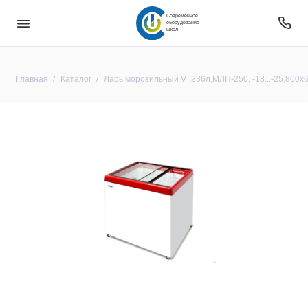
Современное
оборудование
школ
Главная
Каталог
Ларь морозильный V=236л,МЛП-250, -18...-25,800х6