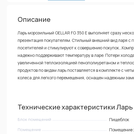
Описание
Ларь морозильный GELLAR FG 350 E выполняет сразу неско
презентация покупателям. Стильный внешний вид ларя с 
посетителей и стимулируют к совершению покупок...Комп
надежно поддерживают температуру в ларе. Потери холод
увеличенной теплоизоляцией пенополиуретаном и теплоо
продуктов по видам ларь поставляется в комплекте с чет
колеса для легкого перемещения, оснащен надежным зам
Технические характеристики Ларь 
Блок помещений
Пищеблок
Помещение
Помещение 