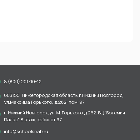
8 (800) 201-10-12
603155, Нижегородская область,г.Нижний Новгород,
ул.Максима Горького, д.262, пом. 97
г. Нижний Новгород ул .М. Горького д.262. БЦ "Богемия
Палас" 8 этаж, кабинет 97
info@schoolsnab.ru