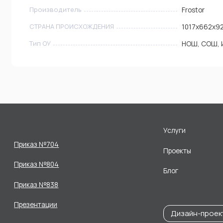
Производитель
Frostor
СТРАНА ПРОИСХОЖДЕНИЯ
1017х662х9
Тип ОУ
НОШ, СОШ, 
Услуги
Приказ №704
Проекты
Приказ №804
Блог
Приказ №838
Презентации
Дизайн-проек