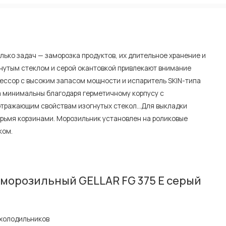
лько задач — заморозка продуктов, их длительное хранение и
гнутым стеклом и серой окантовкой привлекают внимание
рессор с высоким запасом мощности и испаритель SKIN-типа
а минимальны благодаря герметичному корпусу с
тражающим свойствам изогнутых стекол...Для выкладки
ырьмя корзинами. Морозильник установлен на роликовые
ком.
морозильный GELLAR FG 375 E серый
холодильников