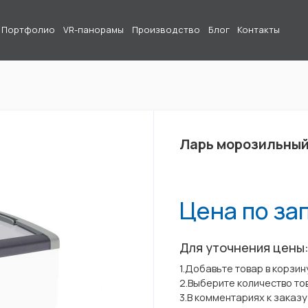
Портфолио
VR-панорамы
Производство
Блог
Контакты
Ларь морозильный
Цена по за
Для уточнения цены
1.Добавьте товар в корзин
2.Выберите количество то
3.В комментариях к заказ