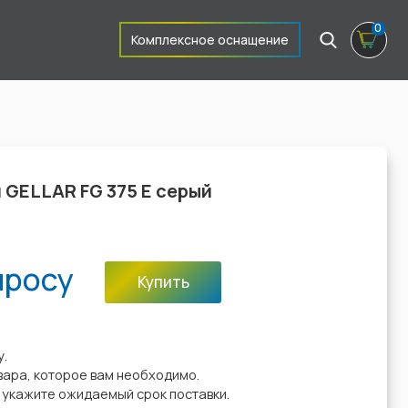
0
Комплексное оснащение
 GELLAR FG 375 E серый
просу
Купить
:
у.
вара, которое вам необходимо.
у укажите ожидаемый срок поставки.