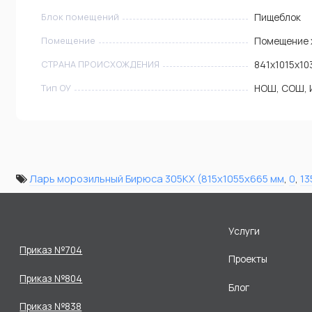
Блок помещений
Пищеблок
Помещение
Помещение 
СТРАНА ПРОИСХОЖДЕНИЯ
841х1015х10
Тип ОУ
НОШ, СОШ, 
Ларь морозильный Бирюса 305KX (815x1055x665 мм
,
0
,
13
Услуги
Приказ №704
Проекты
Приказ №804
Блог
Приказ №838