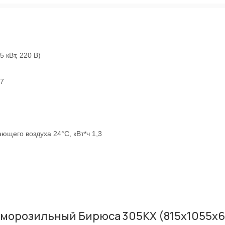
 кВт, 220 В)
27
ющего воздуха 24°C, кВт*ч 1,3
орозильный Бирюса 305KX (815x1055x665 