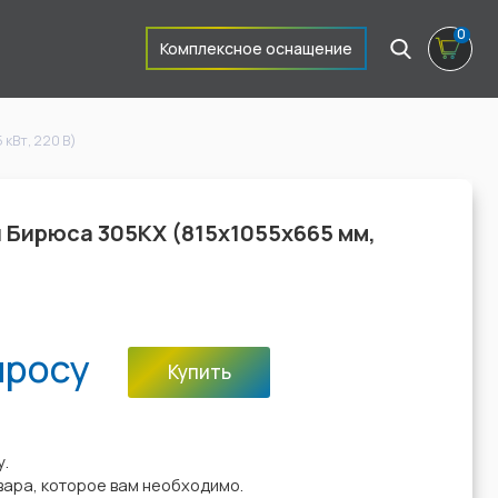
0
Комплексное оснащение
кВт, 220 В)
 Бирюса 305KX (815x1055x665 мм,
просу
Купить
:
у.
вара, которое вам необходимо.