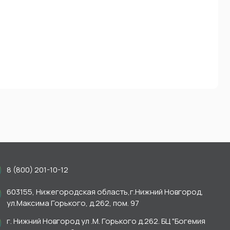
8 (800) 201-10-12
603155, Нижегородская область,г.Нижний Новгород,
ул.Максима Горького, д.262, пом. 97
г. Нижний Новгород ул .М. Горького д.262. БЦ "Богемия