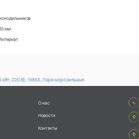
холодильников
30 мм
Интернат
5 кВт
,
220 В)
,
19863
,
Лари морозильные
О нас
Новости
Контакты