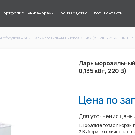
Портфолио
VR-панорамы
Производство
Блог
Контакты
е оборудование
Ларь морозильный Бирюса 305KX (815x1055x665 мм, 0,135 
Ларь морозильный
0,135 кВт, 220 В)
Цена по за
Для уточнения цены
1.Добавьте товар в корзин
2.Выберите количество то