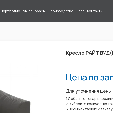
Портфолио
VR-панорамы
Производство
Блог
Контакты
Кресло РАЙТ ВУД(
Цена по за
Для уточнения цены
1.Добавьте товар в корзин
2.Выберите количество то
3.В комментариях к заказ