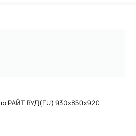
ло РАЙТ ВУД(EU) 930х850х920