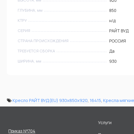
920
ГЛУБИНА, мм
850
КТРУ
н/д
СЕРИЯ
РАЙТ ВУД
СТРАНА ПРОИСХОЖДЕНИЯ
РОССИЯ
ТРЕБУЕТСЯ СБОРКА
Да
ШИРИНА, мм
930
Кресло РАЙТ ВУД(EU) 930х850х920
,
16415
,
Кресла мягки
Услуги
Приказ №704