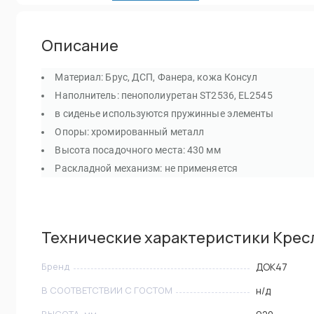
Описание
Материал: Брус, ДСП, Фанера, кожа Консул
Наполнитель: пенополиуретан ST2536, EL2545
в сиденье используются пружинные элементы
Опоры: хромированный металл
Высота посадочного места: 430 мм
Раскладной механизм: не применяется
Технические характеристики Крес
Бренд
ДОК47
В СООТВЕТСТВИИ С ГОСТОМ
н/д
ВЫСОТА, мм