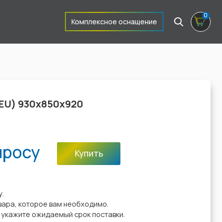
0
Комплексное оснащение
EU) 930х850х920
просу
Купить
:
у.
вара, которое вам необходимо.
у укажите ожидаемый срок поставки.