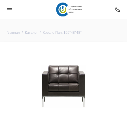
Современное
оборудование
школ
Главная
Каталог
Кресло Пан, 155*48*48*