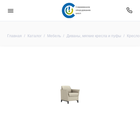
Современное
оборудование
школ
Главная
Каталог
Мебель
Диваны, мягкие кресла и пуфы
Кресло