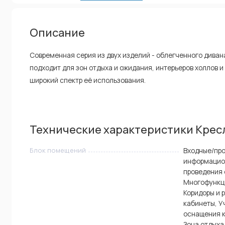
Описание
Современная серия из двух изделий - облегченного диван
подходит для зон отдыха и ожидания, интерьеров холлов 
широкий спектр её использования.
Технические характеристики Крес
Блок помещений
Входные/про
информацио
проведения 
Многофункци
Коридоры и 
кабинеты, У
оснащения к
Зона отдыха