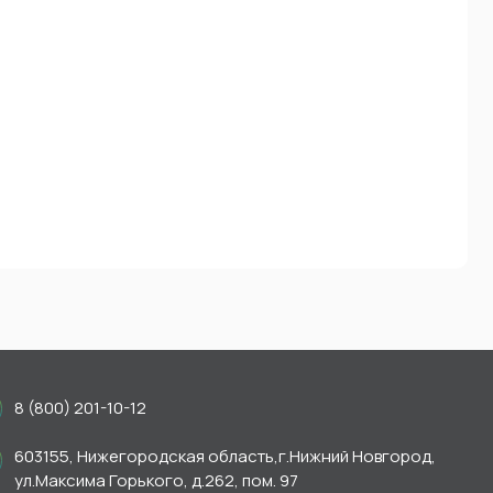
8 (800) 201-10-12
603155, Нижегородская область,г.Нижний Новгород,
ул.Максима Горького, д.262, пом. 97