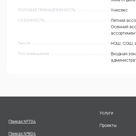
ПОЛОВАЯ ПРИНАДЛЕЖНОСТЬ
Унисекс
СЕЗОННОСТЬ
Летний ассо
Осенний ас
ассортимен
Тип ОУ
НОШ, СОШ, 
Тип помещения
Входная зон
администра
Услуги
Приказ №704
Проекты
Приказ №804