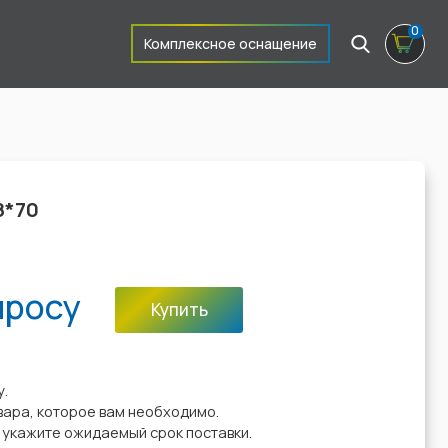
0
Комплексное оснащение
8*70
просу
Купить
:
у.
вара, которое вам необходимо.
у укажите ожидаемый срок поставки.