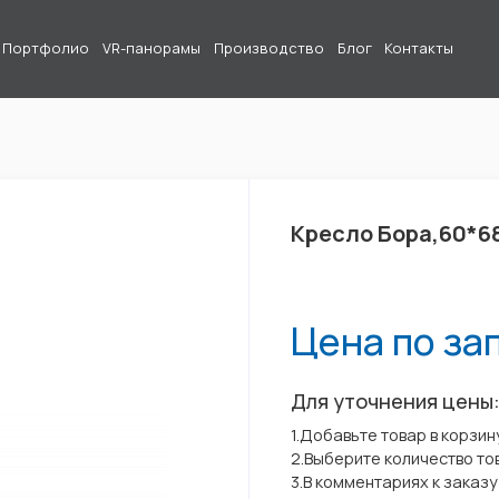
Портфолио
VR-панорамы
Производство
Блог
Контакты
Кресло Бора,60*6
Цена по за
Для уточнения цены
1.Добавьте товар в корзин
2.Выберите количество то
3.В комментариях к заказ