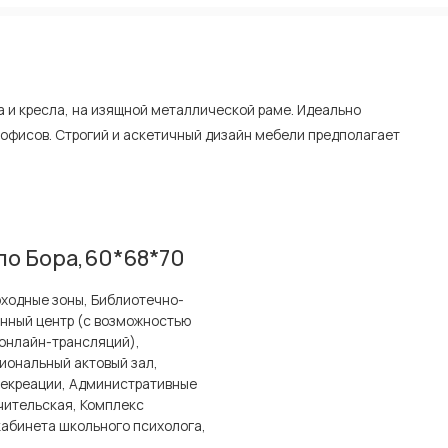
а и кресла, на изящной металлической раме. Идеально
и офисов. Строгий и аскетичный дизайн мебели предполагает
ло Бора,60*68*70
ходные зоны, Библиотечно-
нный центр (с возможностью
онлайн-трансляций),
ональный актовый зал,
рекреации, Административные
чительская, Комплекс
абинета школьного психолога,