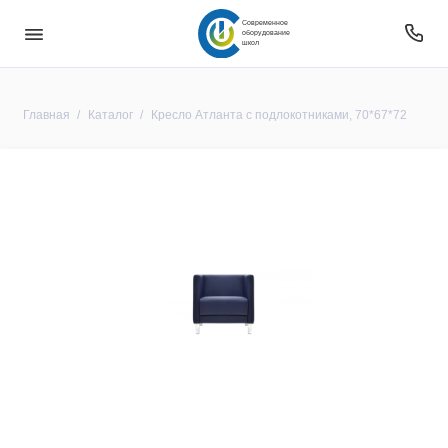
Современное
оборудование
школ
Главная
Каталог
Кресло Атланта с подлокотниками, 70*67*72