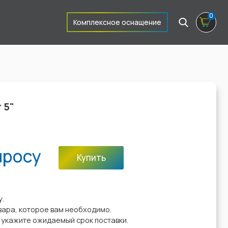
0
Комплексное оснащение
 5"
просу
Купить
:
у.
вара, которое вам необходимо.
у укажите ожидаемый срок поставки.