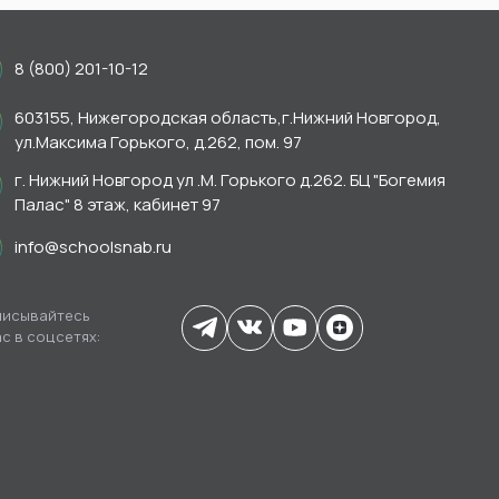
8 (800) 201-10-12
603155, Нижегородская область,г.Нижний Новгород,
ул.Максима Горького, д.262, пом. 97
г. Нижний Новгород ул .М. Горького д.262. БЦ "Богемия
Палас" 8 этаж, кабинет 97
info@schoolsnab.ru
исывайтесь
ас в соцсетях: