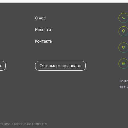
О нас
Новости
Контакты
т
Оформление заказа
Подп
на н
ставленного в каталоге у