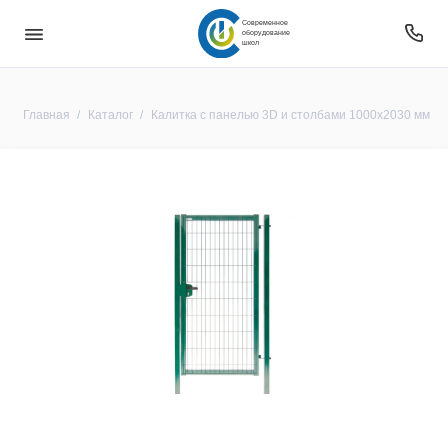
Современное
оборудование
школ
Главная
Каталог
Калитка с панелью 3D и столбами 1000х2030 мм