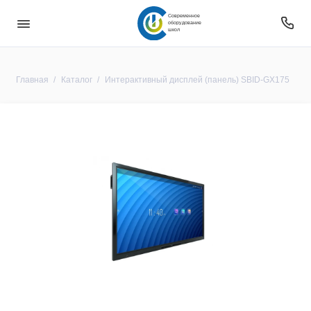
Современное
оборудование
школ
Главная
Каталог
Интерактивный дисплей (панель) SBID-GX175