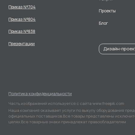
Приказ №704
Проекты
Приказ №804
Блог
Приказ №838
Презентации
Дизайн-проек
Политика конфиденциальности
Часть изображений используется с сайта www.freepik.com
Наша компания оказывает услуги по выкупу оборудования пред
официальных поставщиков.Все товары представлены исключит
целях.Все товарные знаки принадлежат правообладателям