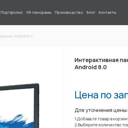
Портфолио
VR-панорамы
Производство
Блог
Контакты
асаний, Android 8.0
Интерактивная пане
Android 8.0
Цена по за
Для уточнения цены
1.Добавьте товар в корзин
2.Выберите количество то