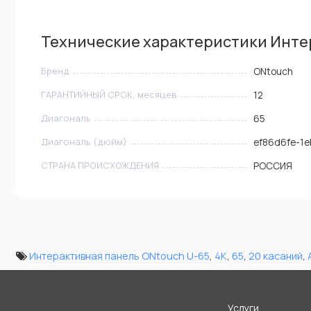
Технические характеристики Интера
Бренд
ONtouch
ГАРАНТИЙНЫЙ СРОК, месяцев
12
Диагональ
65
Диагональ (дюйм)
ef86d6fe-1e
СТРАНА ПРОИСХОЖДЕНИЯ
РОССИЯ
Интерактивная панель ONtouch U-65
,
4К
,
65
,
20 касаний
,
Услуги