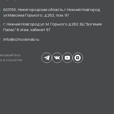
603155, Нижегородская область,г.Нижний Новгород,
ул.Максима Горького, д.262, пом. 97
г. Нижний Новгород ул .М. Горького д.262. БЦ "Богемия
Палас" 8 этаж, кабинет 97
info@schoolsnab.ru
исывайтесь
ас в соцсетях: