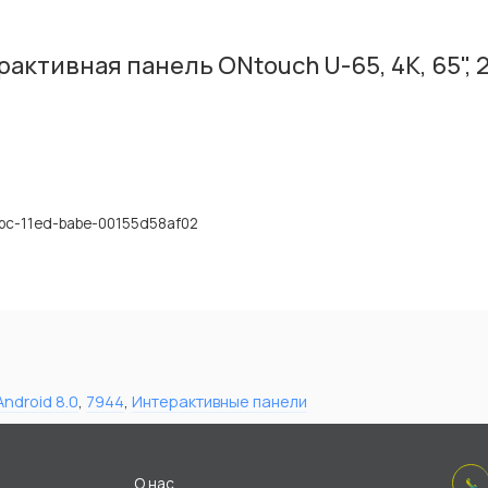
ктивная панель ONtouch U-65, 4К, 65", 2
bc-11ed-babe-00155d58af02
Android 8.0
,
7944
,
Интерактивные панели
О нас