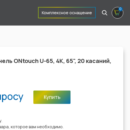
0
Комплексное оснащение
ль ONtouch U-65, 4К, 65", 20 касаний,
просу
Купить
:
у.
вара, которое вам необходимо.