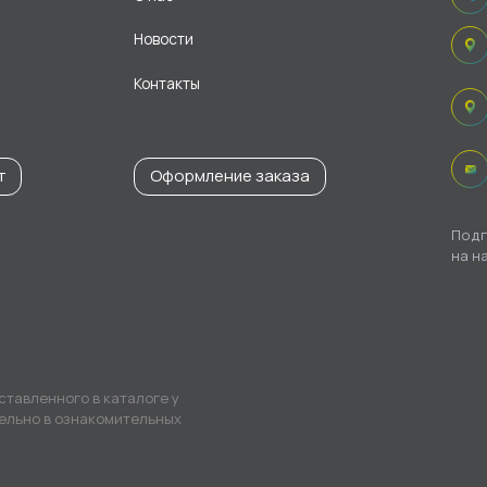
Новости
Контакты
т
Оформление заказа
Подп
на н
ставленного в каталоге у
ельно в ознакомительных