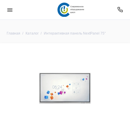
Современное
оборудование
школ
Главная
Каталог
Интерактивная панель NextPanel 75″