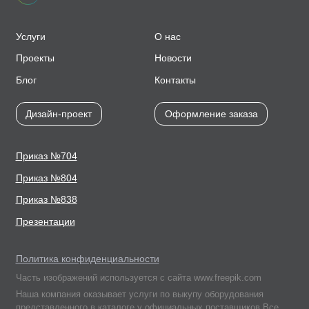
Услуги
О нас
Проекты
Новости
Блог
Контакты
Дизайн-проект
Оформление заказа
Приказ №704
Приказ №804
Приказ №838
Презентации
Политика конфиденциальности
Часть изображений используется с сайта www.freepik.com
Наша компания оказывает услуги по выкупу оборудования
представленного в каталоге у официальных поставщиков.Все