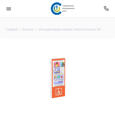
Современное
оборудование
школ
Главная
Каталог
Интерактивная панель Avrora Premium 55'