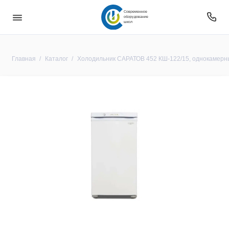
Современное
оборудование
школ
Главная
Каталог
Холодильник САРАТОВ 452 КШ-122/15, однокамерн