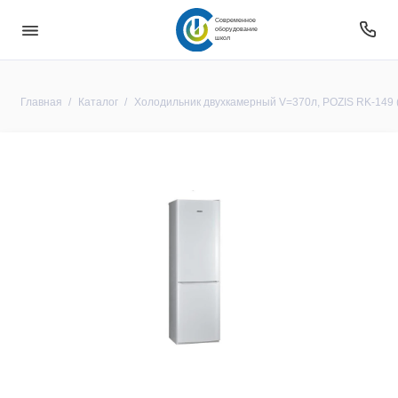
Современное
оборудование
школ
Главная
Каталог
Холодильник двухкамерный V=370л, POZIS RK-149 (