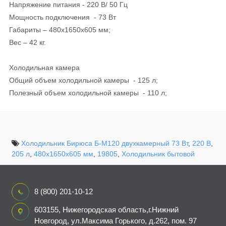
Напряжение питания - 220 В/ 50 Гц
Мощность подключения - 73 Вт
Габариты – 480x1650x605 мм;
Вес – 42 кг.
Холодильная камера
Общий объем холодильной камеры - 125 л;
Полезный объем холодильной камеры - 110 л;
Система размораживания - автоматическое;
Количество полок - 3;
Количество ящиков - 1.
Холодильник Бирюса Б-M120 двухкамерный 73 Вт
,
220 В
,
205 л
,
480x1650x605 мм
,
19805
,
Холодильник бытовой
Морозильная камера
Общий объем морозильной камеры - 80 л;
Полезный объем морозильной камеры - 58 л;
8 (800) 201-10-12
Система размораживания - ручное;
Количество ящиков - 3;
603155, Нижегородская область,г.Нижний
Мощность замораживания - 7 кг/сут.
Новгород, ул.Максима Горького, д.262, пом. 97