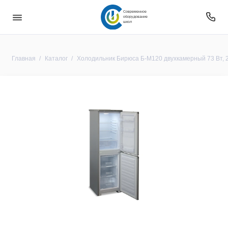
Современное
оборудование
школ
Главная
Каталог
Холодильник Бирюса Б-M120 двухкамерный 73 Вт, 2