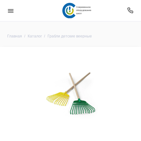
Современное
оборудование
школ
Главная
Каталог
Грабли детские веерные