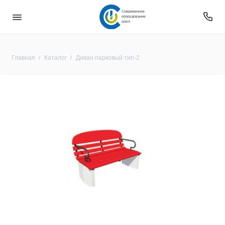
Современное
оборудование
школ
Главная
Каталог
Диван парковый тип-2