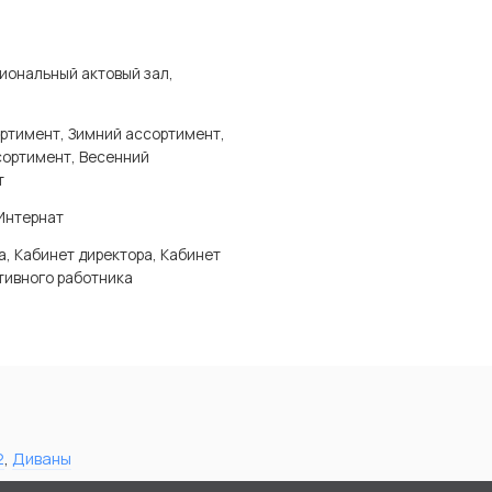
ональный актовый зал,
ртимент, Зимний ассортимент,
сортимент, Весенний
т
Интернат
а, Кабинет директора, Кабинет
тивного работника
2
,
Диваны