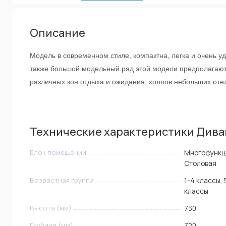
Описание
Модель в современном стиле, компактна, легка и очень у
также большой модельный ряд этой модели предполагают
различных зон отдыха и ожидания, холлов небольших оте
Технические характеристики Диван
Блок помещений
Многофункци
Столовая
Возрастная группа
1-4 классы, 
классы
Высота (мм)
730
Глубина (мм)
720