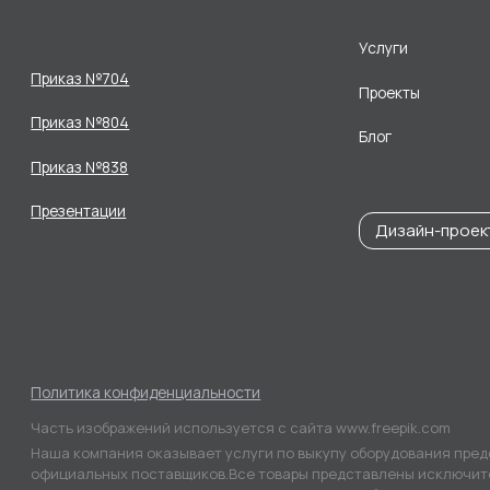
Услуги
Приказ №704
Проекты
Приказ №804
Блог
Приказ №838
Презентации
Дизайн-проек
Политика конфиденциальности
Часть изображений используется с сайта www.freepik.com
Наша компания оказывает услуги по выкупу оборудования пред
официальных поставщиков.Все товары представлены исключит