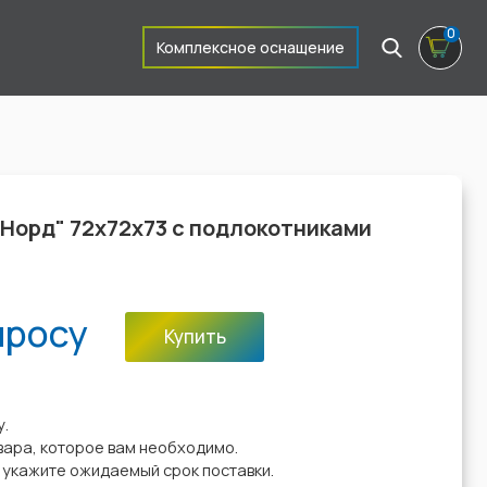
0
Комплексное оснащение
Норд" 72х72х73 с подлокотниками
просу
Купить
:
у.
вара, которое вам необходимо.
у укажите ожидаемый срок поставки.