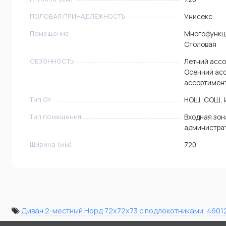
ПОЛОВАЯ ПРИНАДЛЕЖНОСТЬ
Унисекс
Помещение
Многофункци
Столовая
СЕЗОННОСТЬ
Летний ассо
Осенний ас
ассортимен
Тип ОУ
НОШ, СОШ, 
Тип помещения
Входная зон
администра
Ширина (мм)
720
Диван 2-местный Норд 72х72х73 с подлокотниками
,
4601