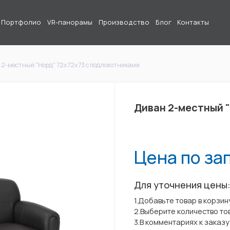
Портфолио
VR-панорамы
Производство
Блог
Контакты
 2-местный "Норд" 72х72х73 с подлокотниками
Диван 2-местный "
Цена по за
Для уточнения цены
1.Добавьте товар в корзин
2.Выберите количество то
3.В комментариях к заказ