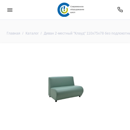
Современное
оборудование
школ
Главная
Каталог
Диван 2-местный "Клауд" 110х75х78 без подлокотн