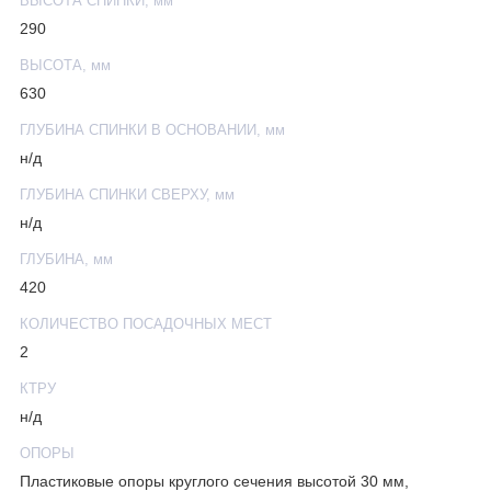
ВЫСОТА СПИНКИ, мм
290
ВЫСОТА, мм
630
ГЛУБИНА СПИНКИ В ОСНОВАНИИ, мм
н/д
ГЛУБИНА СПИНКИ СВЕРХУ, мм
н/д
ГЛУБИНА, мм
420
КОЛИЧЕСТВО ПОСАДОЧНЫХ МЕСТ
2
КТРУ
н/д
ОПОРЫ
Пластиковые опоры круглого сечения высотой 30 мм,