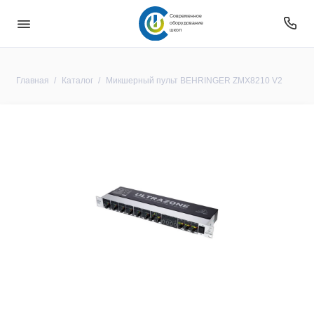
Современное
оборудование
школ
Главная
Каталог
Микшерный пульт BEHRINGER ZMX8210 V2