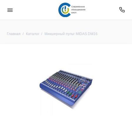
Современное
оборудование
школ
Главная
Каталог
Микшерный пульт MIDAS DM16