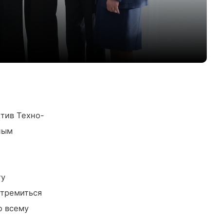
тив Техно-
ным
ту
стремиться
о всему