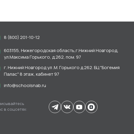
8 (800) 201-10-12
603155, Нижегородская область,г.Нижний Новгород,
ул.Максима Горького, д.262, пом. 97
г. Нижний Новгород ул .М. Горького д.262. БЦ "Богемия
Палас" 8 этаж, кабинет 97
info@schoolsnab.ru
исывайтесь
ас в соцсетях: