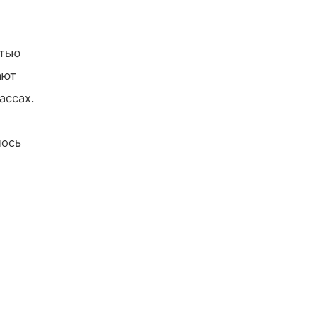
стью
ают
ассах.
лось