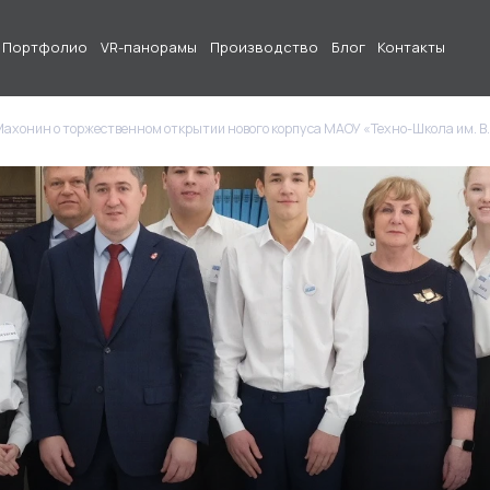
Портфолио
VR-панорамы
Производство
Блог
Контакты
ахонин о торжественном открытии нового корпуса МАОУ «Техно-Школа им. В