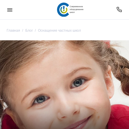
Современное
оборудование
школ
Главная
Блог
Оснащение частных школ